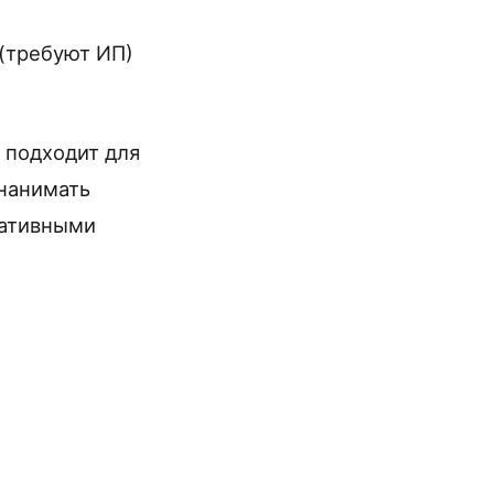
 (требуют ИП)
 подходит для
 нанимать
ративными