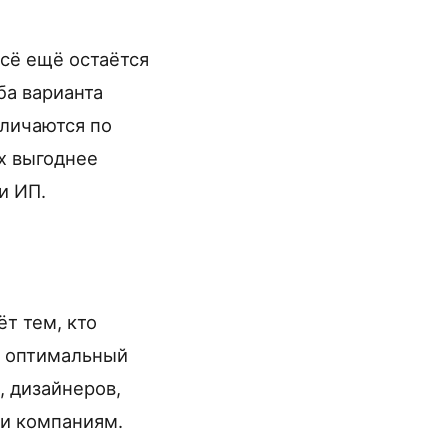
сё ещё остаётся
ба варианта
зличаются по
х выгоднее
и ИП.
т тем, кто
то оптимальный
, дизайнеров,
ли компаниям.