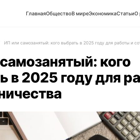
Главная
Общество
В мире
Экономика
Статьи
О
/
ИП или самозанятый: кого выбрать в 2025 году для работы и с
 самозанятый: кого
ь в 2025 году для р
ничества