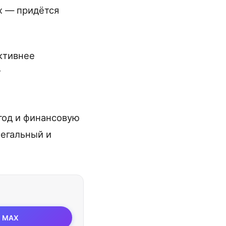
х — придётся
активнее
т
год и финансовую
легальный и
MAX