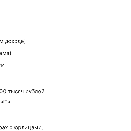
м доходе)
ема)
ти
200 тысяч рублей
быть
рах с юрлицами,