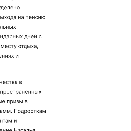
уделено
выхода на пенсию
ельных
ндарных дней с
 месту отдыха,
ениях и
чества в
спространенных
ые призы в
рамм. Подросткам
нтам и
ение Наталья