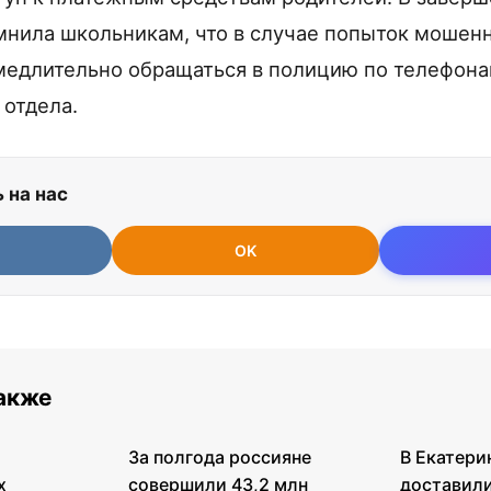
нила школьникам, что в случае попыток мошен
едлительно обращаться в полицию по телефонам 
 отдела.
 на нас
OK
также
За полгода россияне
В Екатери
х
совершили 43,2 млн
доставили