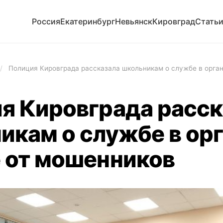
Россия
Екатеринбург
Невьянск
Кировград
Стать
/
Полиция Кировграда рассказала школьникам о службе в орган
я Кировграда расск
икам о службе в орг
 от мошенников