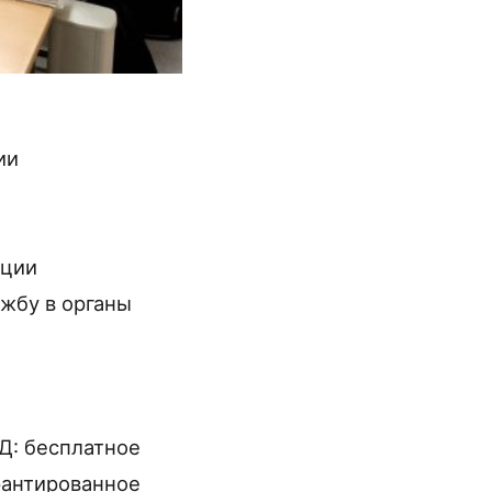
ии
иции
жбу в органы
Д: бесплатное
рантированное