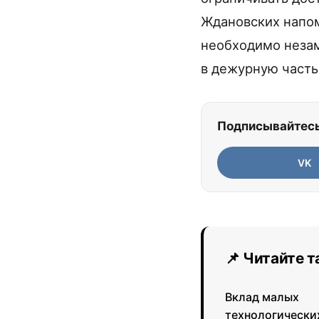
Ждановских напом
необходимо незам
в дежурную часть
Подписывайтесь
VK
📌 Читайте 
Вклад малых
технологически