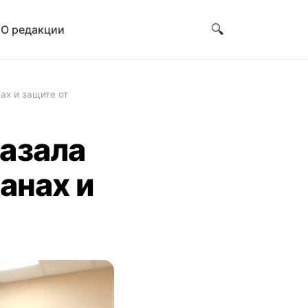
🔍
и
О редакции
ах и защите от
азала
анах и