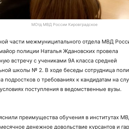
МОтд МВД России Кировградское
ной части межмуниципального отдела МВД Росс
майор полиции Наталья Ждановских провела
ую встречу с учениками 9А класса средней
ной школы № 2. В ходе беседы сотрудница пол
 подростков о требованиях к кандидатам на слу
 условиях поступления в ведомственные вузы.
снили преимущества обучения в институтах МВ
месячное денежное довольствие курсантов и га