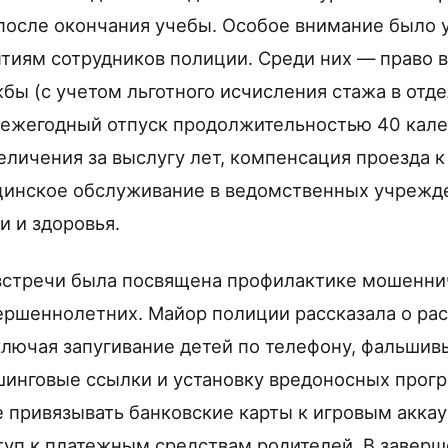
после окончания учебы. Особое внимание было 
тиям сотрудников полиции. Среди них — право 
жбы (с учетом льготного исчисления стажа в отд
 ежегодный отпуск продолжительностью 40 кале
личения за выслугу лет, компенсация проезда к
цинское обслуживание в ведомственных учрежд
и и здоровья.
встречи была посвящена профилактике мошенни
ршеннолетних. Майор полиции рассказала о ра
ключая запугивание детей по телефону, фальшив
шинговые ссылки и установку вредоносных прог
 привязывать банковские карты к игровым аккау
туп к платежным средствам родителей. В заверш