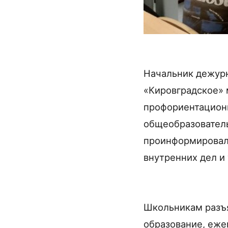
Начальник дежур
«Кировградское» 
профориентационн
общеобразователь
проинформировала
внутренних дел и
Школьникам разъя
образование, еже