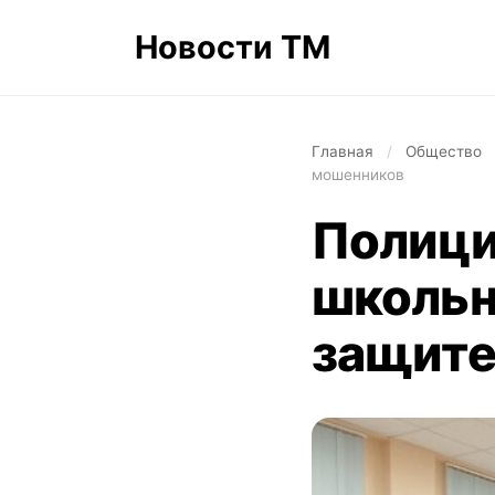
Новости ТМ
Главная
/
Общество
мошенников
Полици
школьн
защите