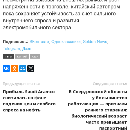
напряжённости в торговле, китайский автопром
пока сохраняет устойчивость за счёт сильного
внутреннего спроса и развития
электромобильного сектора.
Подпишись:
ВКонтакте
,
Одноклассники
,
Seldon News
,
Telegram
,
Дзен
ТЕГИ
КИТАЙ
США
Предыдущая статья
Следующая статья
Прибыль Saudi Aramco
В Свердловской области
снизилась на фоне
у большинства
падения цен и слабого
работающих — признаки
спроса на нефть
раннего старения:
биологический возраст
часто превышает
паспортный