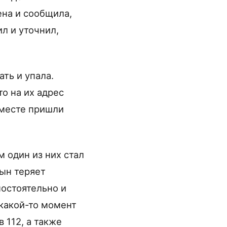
на и сообщила,
л и уточнил,
ать и упала.
о на их адрес
вместе пришли
м один из них стал
сын теряет
мостоятельно и
 какой-то момент
 112, а также