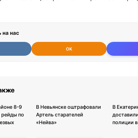
 на нас
OK
также
айоне 8-9
В Невьянске оштрафовали
В Екатери
 рейды по
Артель старателей
доставили
езвых
«Нейва»
полиции в