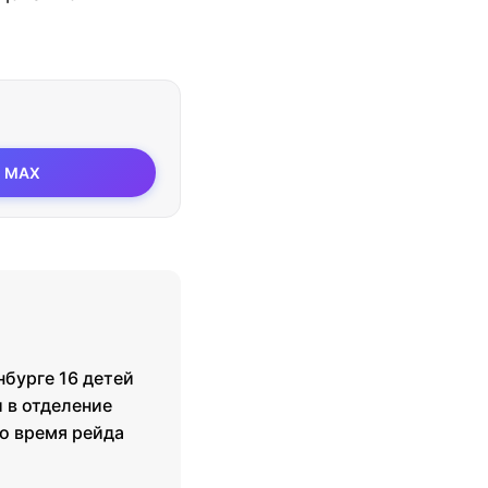
MAX
нбурге 16 детей
 в отделение
о время рейда