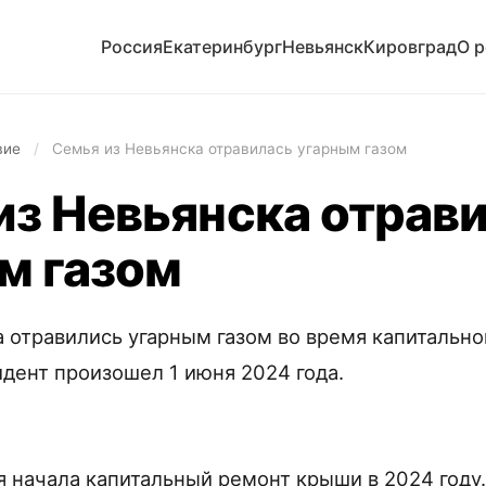
Россия
Екатеринбург
Невьянск
Кировград
О 
вие
/
Семья из Невьянска отравилась угарным газом
из Невьянска отрав
м газом
 отравились угарным газом во время капитальн
идент произошел 1 июня 2024 года.
я начала капитальный ремонт крыши в 2024 году.