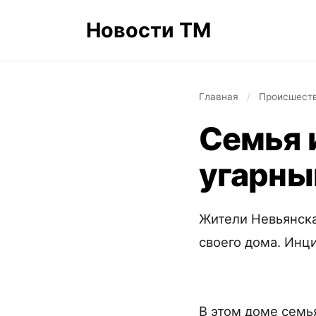
Новости ТМ
Главная
/
Происшест
Семья 
угарны
Жители Невьянска
своего дома. Инц
В этом доме семь