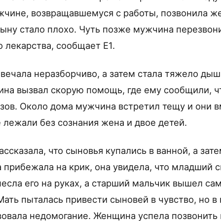
чине, возвращавшемуся с работы, позвонила же
сыну стало плохо. Чуть позже мужчина перезвони
 лекарства, сообщает Е1.
твечала неразборчиво, а затем стала тяжело дыш
ина вызвал скорую помощь, где ему сообщили, чт
зов. Около дома мужчина встретил тещу и они 
 лежали без сознания жена и двое детей.
сказала, что сыновья купались в ванной, а зате
а прибежала на крик, она увидела, что младший 
несла его на руках, а старший мальчик вышел са
Мать пыталась привести сыновей в чувство, но в
вовала недомогание. Женщина успела позвонить в