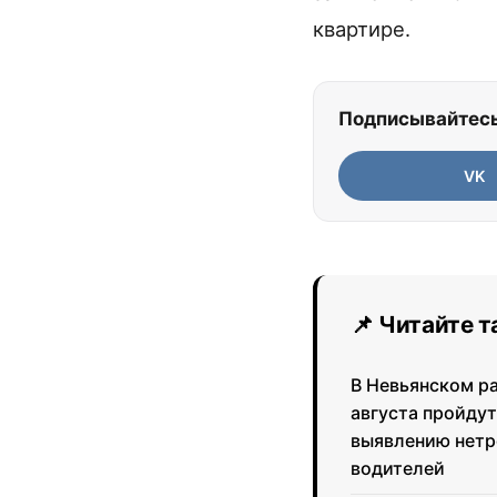
квартире.
Подписывайтесь
VK
📌 Читайте 
В Невьянском р
августа пройдут
выявлению нетр
водителей