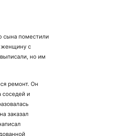
о сына поместили
а женщину с
выписали, но им
ся ремонт. Он
 соседей и
разовалась
на заказал
 написал
ндованной