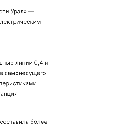
ети Урал» —
электрическим
шные линии 0,4 и
ов самонесущего
ктеристиками
танция
 составила более