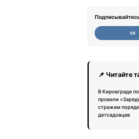
Подписывайтесь
VK
📌 Читайте 
В Кировграде п
провели «Заряд
стражем порядк
детсадовцев