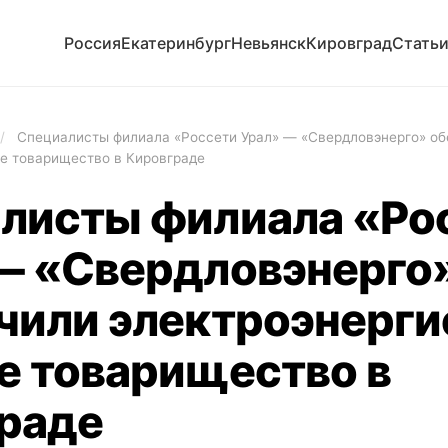
Россия
Екатеринбург
Невьянск
Кировград
Стать
/
Специалисты филиала «Россети Урал» — «Свердловэнерго» о
ое товарищество в Кировграде
листы филиала «Ро
— «Свердловэнерго
чили электроэнерги
е товарищество в
раде