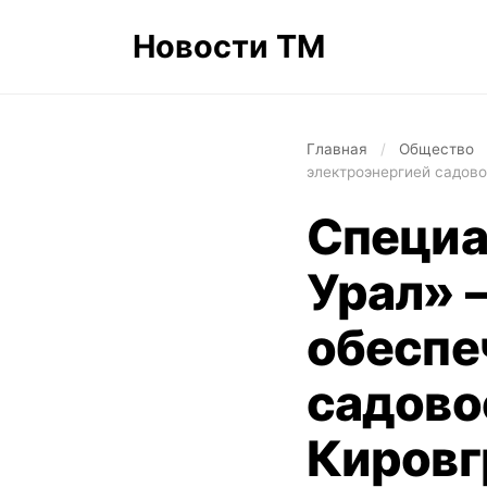
Новости ТМ
Главная
/
Общество
электроэнергией садов
Специа
Урал» 
обеспе
садово
Кировг