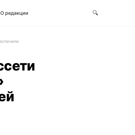
🔍
и
О редакции
беспечили
ссети
»
ей