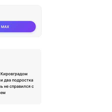
MAX
д Кировградом
и два подростка
ь не справился с
ием