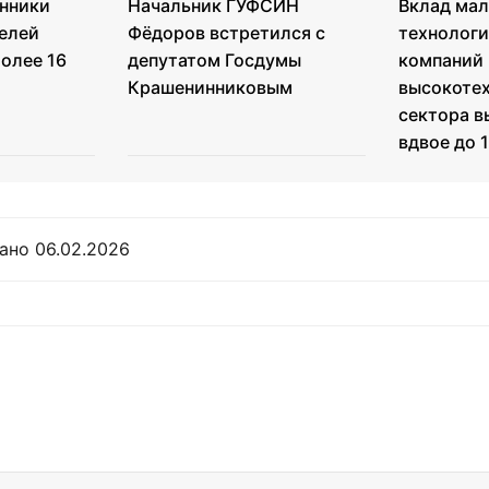
нники
Начальник ГУФСИН
Вклад ма
елей
Фёдоров встретился с
технолог
олее 16
депутатом Госдумы
компаний
Крашенинниковым
высокоте
сектора в
вдвое до 
ано 06.02.2026