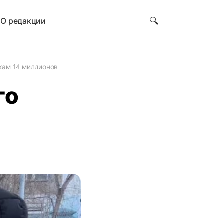
🔍
и
О редакции
кам 14 миллионов
го