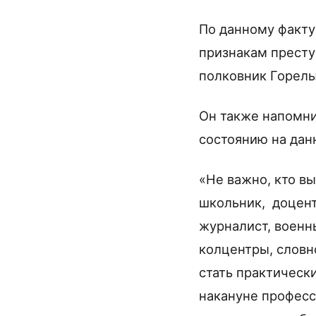
По данному факту
признакам преступ
полковник Горелы
Он также напомн
состоянию на дан
«Не важно, кто в
школьник, доцент,
журналист, военн
колцентры, словн
стать практически
накануне професс