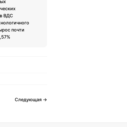
лых
ических
 в ВДС
хнологичного
ырос почти
1,57%
Следующая →