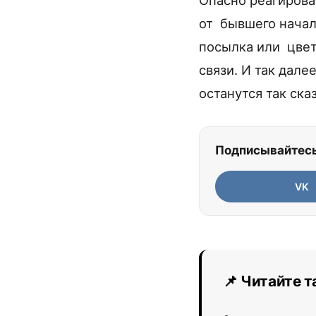
Опасно реагирова
от бывшего начал
посылка или цвет
связи. И так дале
останутся так ск
Подписывайтесь
VK
📌 Читайте 