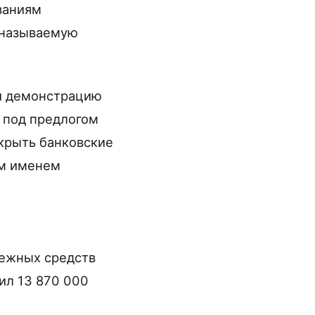
заниям
 называемую
 и демонстрацию
 под предлогом
крыть банковские
ым именем
нежных средств
ил 13 870 000