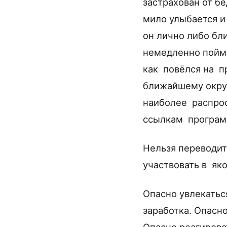
застрахован от б
мило улыбается и
он лично либо бл
немедленно пойма
как повёлся на п
ближайшему окруж
наиболее распрос
ссылкам программ
Нельзя переводит
участвовать в я
Опасно увлекатьс
заработка. Опасн