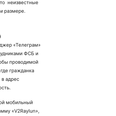
что неизвестные
м размере.
й
нджер «Телеграм»
рудниками ФСБ и
кобы проводимой
 где гражданка
 в адрес
ость.
вой мобильный
амму «V2RayIun»,