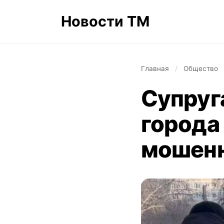
Новости ТМ
Главная
/
Общество
Супруг
города
мошенн