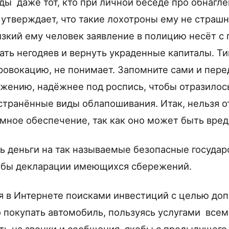
еды даже тот, кто при личной беседе про обнаг
 утверждает, что такие лохотроны ему не страшн
изкий ему человек заявление в полицию несёт с
ть негодяев и вернуть украденные капиталы. Тип
ровокацию, не понимает. Запомните сами и пере
ению, надёжнее под роспись, чтобы отразилось
транённые виды облапошивания. Итак, нельзя о
ное обеспечение, так как оно может быть вре
ь деньги на так называемые безопасные государ
кобы декларации имеющихся сбережений.
я в Интернете поисками инвестиций с целью до
о покупать автомобиль, пользуясь услугами все