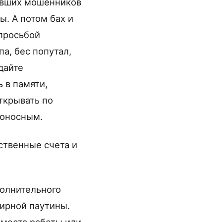
левших мошенников
ы. А потом бах и
 просьбой
а, бес попутал,
дайте
 в памяти,
ткрывать по
доносным.
ственные счета и
полнительного
мирной паутины.