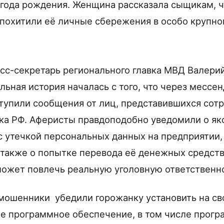
года рождения. Женщина рассказала сыщикам, 
охитили её личные сбережения в особо крупно
есс-секретарь регионального главка МВД Валери
льная история началась с того, что через мессе
упили сообщения от лиц, представившихся сот
ка РФ. Аферисты правдоподобно уведомили о я
 с утечкой персональных данных на предприятии,
а также о попытке перевода её денежных средств
 может повлечь реальную уголовную ответственн
мошенники убедили горожанку установить на с
е программное обеспечение, в том числе прогр