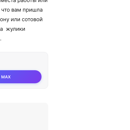
 места работы или
 что вам пришла
ону или сотовой
, а жулики
.
MAX