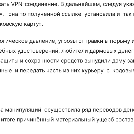
вать VPN-соединение. В дальнейшем, следуя ука
, она по полученной ссылке установила и так
ковскую карту».
огическое давление, угрозы отправки в тюрьму
бных удостоверений, любители дармовых денег
защиты и сохранности средств вынудили даму за
ичные и передать часть из них курьеру с кодов
ва манипуляций осуществила ряд переводов де
В итоге причинённый материальный ущерб состав