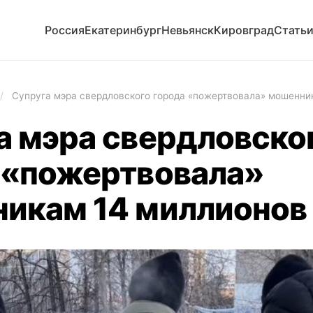
Россия
Екатеринбург
Невьянск
Кировград
Стать
/
Супруга мэра свердловского города «пожертвовала» мошенни
а мэра свердловско
 «пожертвовала»
икам 14 миллионов