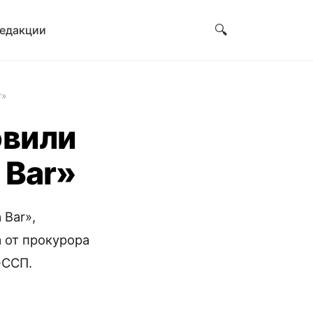
🔍
редакции
r»
овили
 Bar»
 Bar»,
 от прокурора
ФССП.