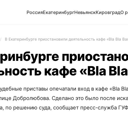
Россия
Екатеринбург
Невьянск
Кировград
О 
/
В Екатеринбурге приостановили деятельность кафе «Bla Bla Ba
еринбурге приостан
ность кафе «Bla Bla
удебные приставы опечатали вход в кафе «Bla Bla
лице Добролюбова. Сделано это было после иска
а, по решению суда, сообщает пресс-служба ГУ