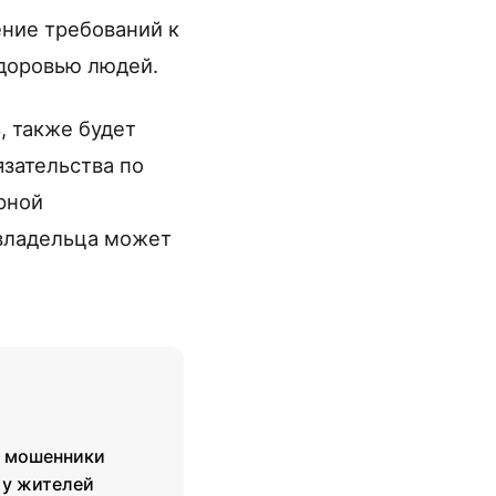
ние требований к
доровью людей.
, также будет
язательства по
рной
 владельца может
ю мошенники
 у жителей