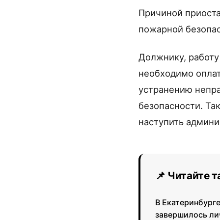
Причиной приоста
пожарной безопас
Должнику, работу
необходимо оплат
устранению непра
безопасности. Та
наступить админи
📌 Читайте 
В Екатеринбург
завершилось ли