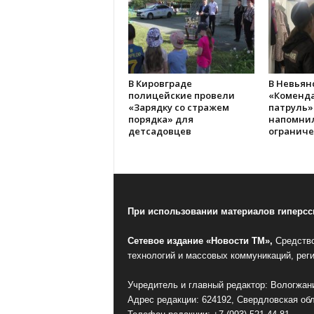
В Кировграде
В Невьян
полицейские провели
«Коменд
«Зарядку со стражем
патруль»
порядка» для
напомнил
детсадовцев
ограниче
При использовании материалов гиперссы
Сетевое издание «Новости ТМ»,
Средство
технологий и массовых коммуникаций, рег
Учредитель и главный редактор: Вологжани
Адрес редакции: 624192, Свердловская обл.