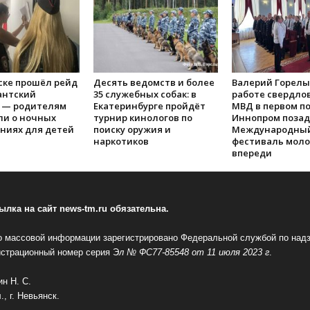
ске прошёл рейд
Десять ведомств и более
Валерий Горелы
антский
35 служебных собак: в
работе свердлов
 — родителям
Екатеринбурге пройдёт
МВД в первом по
и о ночных
турнир кинологов по
Иннопром позад
ниях для детей
поиску оружия и
Международны
наркотиков
фестиваль мол
впереди
лка на сайт news-tm.ru обязательна.
 массовой информации зарегистрировано Федеральной службой по надз
истрационный номер серия Э
л № ФС77-85548 от 11 июля 2023 г
.
н Н. С.
, г. Невьянск.