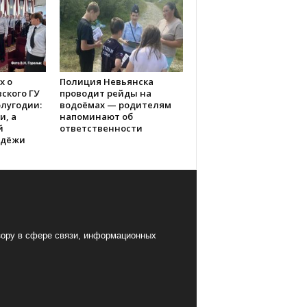
х о
Полиция Невьянска
ского ГУ
проводит рейды на
лугодии:
водоёмах — родителям
и, а
напоминают об
й
ответственности
одёжи
ору в сфере связи, информационных