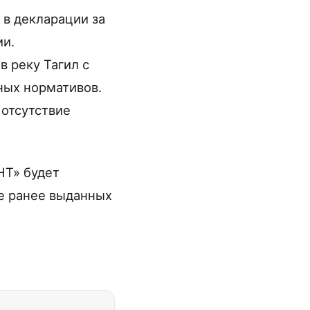
 в декларации за
ии.
в реку Тагил с
ных нормативов.
 отсутствие
НТ» будет
е ранее выданных