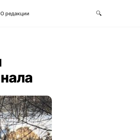
🔍
и
О редакции
ы
анала