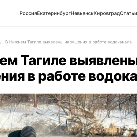
Россия
Екатеринбург
Невьянск
Кировград
Стать
/
В Нижнем Тагиле выявлены нарушения в работе водоканала
ем Тагиле выявлен
ния в работе водок