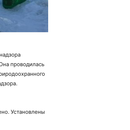
надзора
Она проводилась
природоохранного
дзора.
ено. Установлены