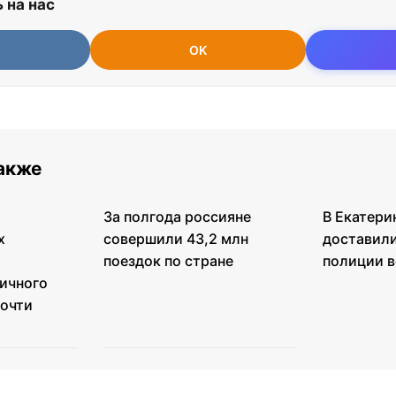
 на нас
OK
также
За полгода россияне
В Екатери
х
совершили 43,2 млн
доставили
поездок по стране
полиции в
ичного
почти