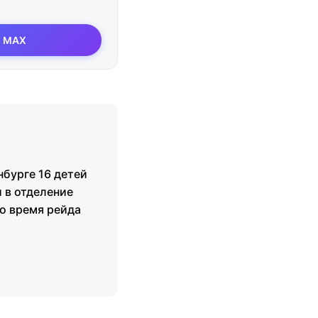
MAX
нбурге 16 детей
 в отделение
о время рейда