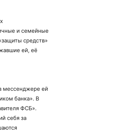
х
ичные и семейные
«защиты средств»
жавшие ей, её
 в мессенджере ей
иком банка». В
авителя ФСБ».
й себя за
шаются