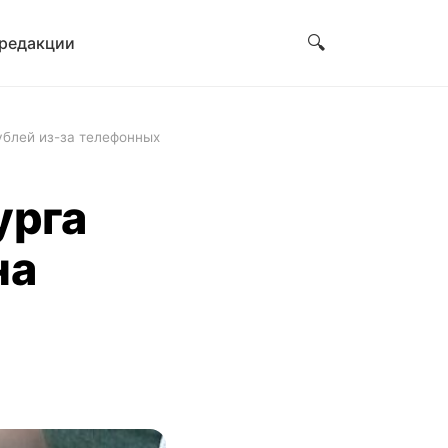
🔍
 редакции
ублей из-за телефонных
урга
на