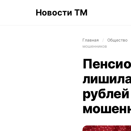
Новости ТМ
Главная
/
Общество
мошенников
Пенсио
лишила
рублей
мошен