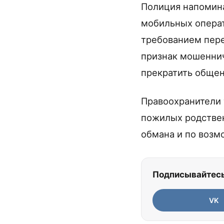
Полиция напомина
мобильных операт
требованием пере
признак мошеннич
прекратить общен
Правоохранители 
пожилых родствен
обмана и по возм
Подписывайтесь
VK