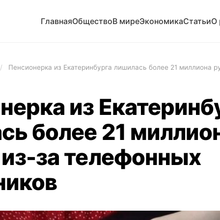
Главная
Общество
В мире
Экономика
Статьи
О
/
Пенсионерка из Екатеринбурга лишилась более 21 миллиона р
нерка из Екатеринб
сь более 21 миллио
 из-за телефонных
ников