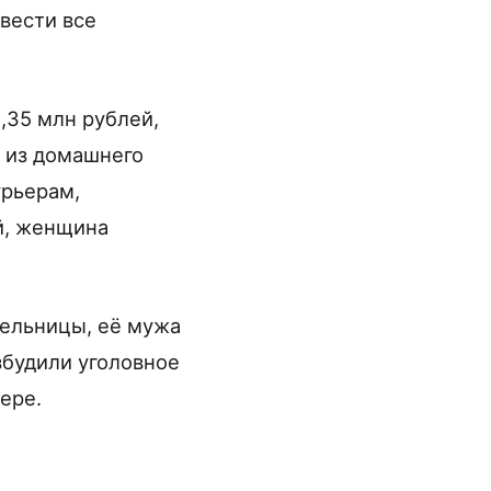
вести все
,35 млн рублей,
а из домашнего
урьерам,
й, женщина
тельницы, её мужа
збудили уголовное
ере.