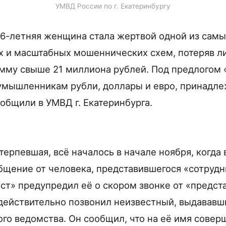
УМВД России по г. Екатеринбургу
66-летняя женщина стала жертвой одной из самы
х и масштабных мошеннических схем, потеряв л
мму свыше 21 миллиона рублей. Под предлогом 
умышленникам рубли, доллары и евро, принадле
ообщили в УМВД г. Екатеринбурга.
терпевшая, всё началось в начале ноября, когда
щение от человека, представившегося «сотрудн
ст» предупредил её о скором звонке от «предст
ействительно позвонил неизвестный, выдававши
ого ведомства. Он сообщил, что на её имя совер