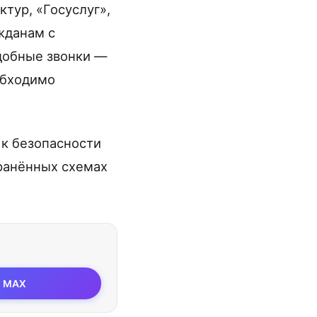
тур, «Госуслуг»,
жданам с
добные звонки —
обходимо
 к безопасности
ранённых схемах
MAX