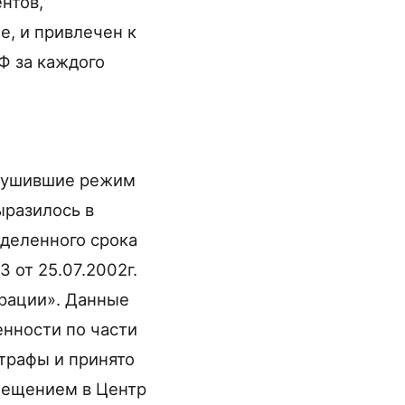
нтов,
, и привлечен к
Ф за каждого
арушившие режим
ыразилось в
еделенного срока
 от 25.07.2002г.
рации». Данные
нности по части
штрафы и принято
мещением в Центр