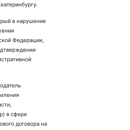
катеринбургу.
орый в нарушение
жении
ской Федерации,
одтверждении
истративной
тодатель
омления
асти,
р) в сфере
ового договора на