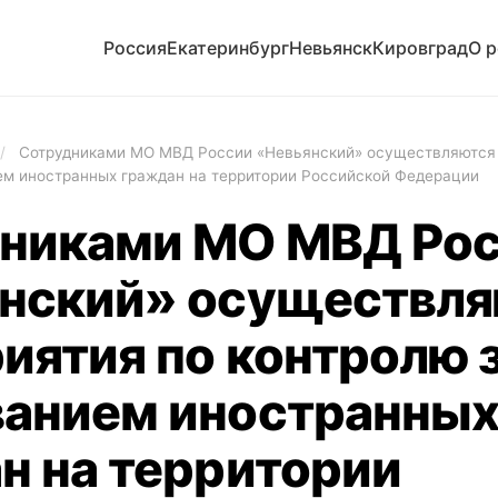
Россия
Екатеринбург
Невьянск
Кировград
О 
/
Сотрудниками МО МВД России «Невьянский» осуществляются
ем иностранных граждан на территории Российской Федерации
никами МО МВД Ро
нский» осуществля
иятия по контролю 
анием иностранны
н на территории