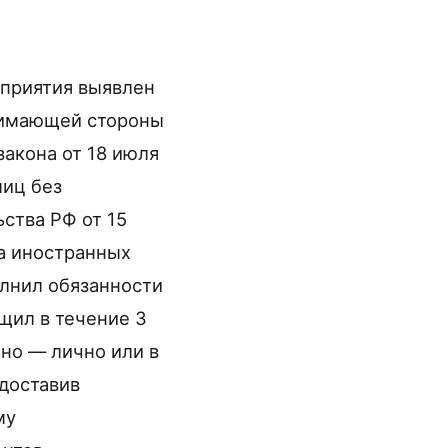
роприятия выявлен
нимающей стороны
закона от 18 июля
лиц без
ства РФ от 15
та иностранных
олнил обязанности
щил в течение 3
но — лично или в
доставив
му