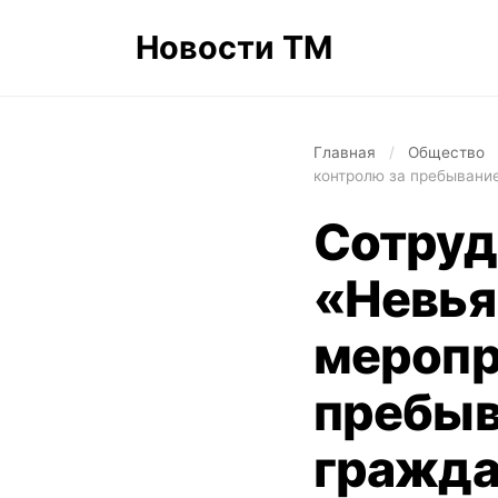
Новости ТМ
Главная
/
Общество
контролю за пребывани
Сотруд
«Невья
меропр
пребыв
гражда