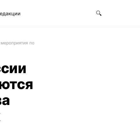
🔍
редакции
 мероприятия по
ссии
ются
за
х