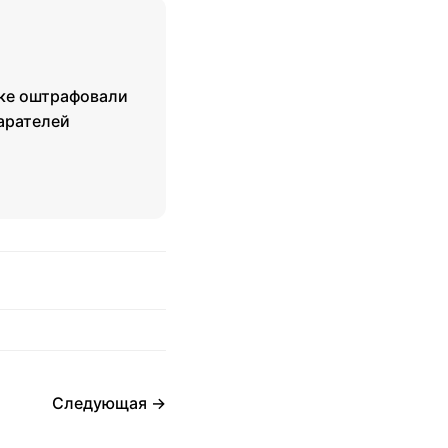
ке оштрафовали
арателей
Следующая →