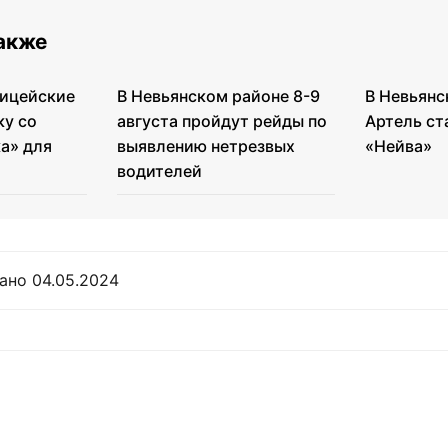
также
лицейские
В Невьянском районе 8-9
В Невьянс
ку со
августа пройдут рейды по
Артель ст
а» для
выявлению нетрезвых
«Нейва»
водителей
ано 04.05.2024