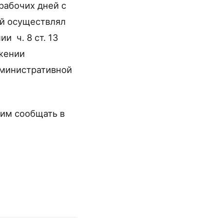
рабочих дней с
ый осуществлял
и ч. 8 ст. 13
ожении
дминистративной
сим сообщать в