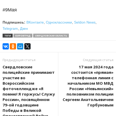
#9Мая
Подпишись:
ВКонтакте
,
Одноклассники
,
Seldon News
,
Telegram
,
Дзен
ТЕГИ
КИРОВГРАД
СВЕРДЛОВСКАЯ ОБЛАСТЬ
Предыдущая статья
Следующая статья
Свердловские
17 мая 2024 года
полицейские принимают
состоится «прямая»
участие во
телефонная линия с
Всероссийском
начальником МО МВД
фоточеллендже «Я
России «Невьянский»
помню! Я горжусь! Служу
полковником полиции
России», посвящённом
Сергеем Анатольевичем
79-ой годовщине
Горбуновым
Победы в Великой
Отечественной Войне