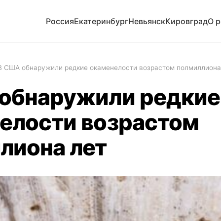
Россия
Екатеринбург
Невьянск
Кировград
О 
В США обнаружили редкие окаменелости возрастом полмиллиона
обнаружили редкие
елости возрастом
лиона лет