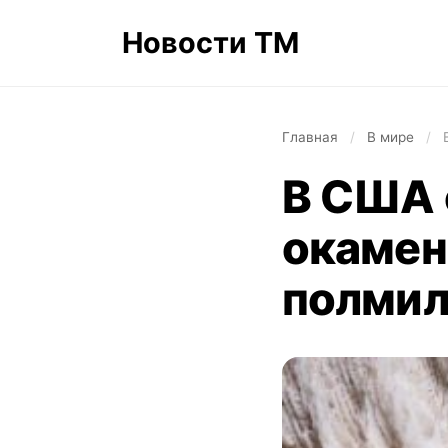
Новости ТМ
Главная
/
В мире
/
В США 
окамен
полмил