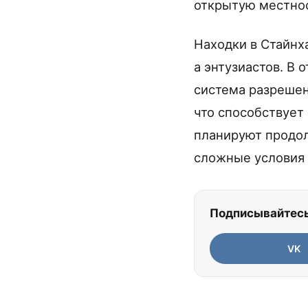
открытую местност
Находки в Стайнх
а энтузиастов. В 
система разрешен
что способствует
планируют продол
сложные условия 
Подписывайтесь
VK