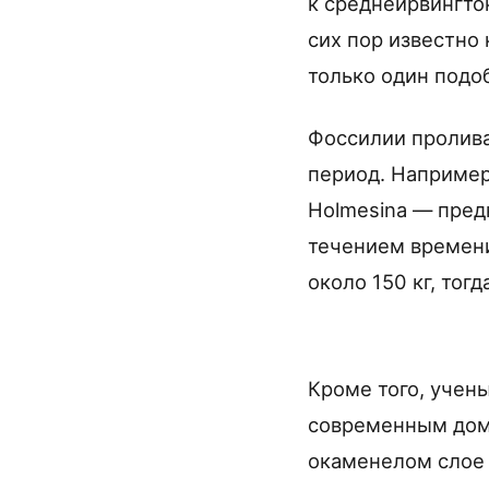
к среднеирвингто
сих пор известно
только один подо
Фоссилии пролива
период. Например
Holmesina — пред
течением времени
около 150 кг, тог
Кроме того, учен
современным дом
окаменелом слое 