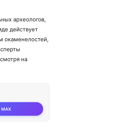
ьных археологов,
иде действует
м окаменелостей,
ксперты
есмотря на
MAX