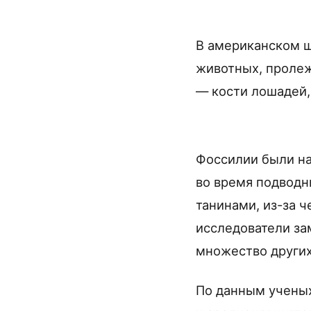
В американском ш
животных, пролеж
— кости лошадей,
Фоссилии были н
во время подводн
танинами, из-за ч
исследователи за
множество других
По данным ученых