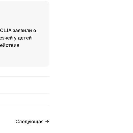
 США заявили о
езней у детей
действия
Следующая →