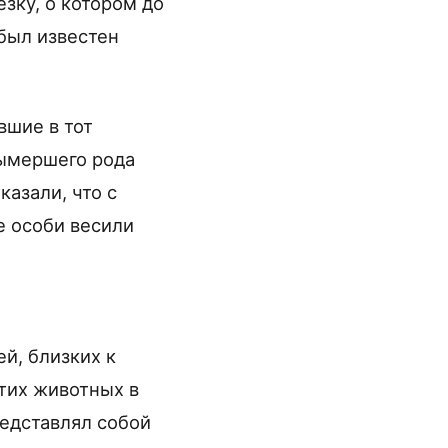
зку, о котором до
 был известен
вшие в тот
вымершего рода
азали, что с
е особи весили
й, близких к
тих животных в
редставлял собой