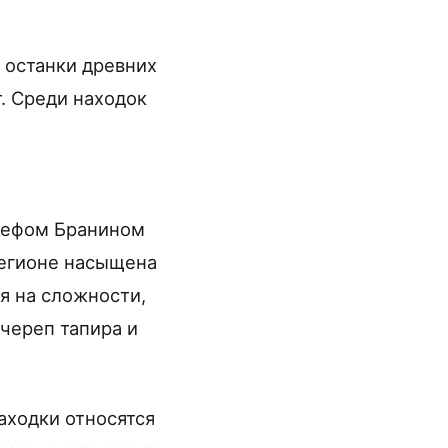
 останки древних
. Среди находок
зефом Бранином
регионе насыщена
я на сложности,
череп тапира и
аходки относятся