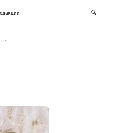
🔍
редакции
 лет