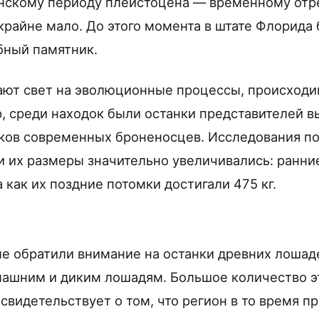
нскому периоду плейстоцена — временному отре
 крайне мало. До этого момента в штате Флорида
бный памятник.
ют свет на эволюционные процессы, происходи
, среди находок были останки представителей 
ков современных броненосцев. Исследования пок
 их размеры значительно увеличивались: ранни
да как их поздние потомки достигали 475 кг.
ые обратили внимание на останки древних лошаде
ашним и диким лошадям. Большое количество э
свидетельствует о том, что регион в то время п