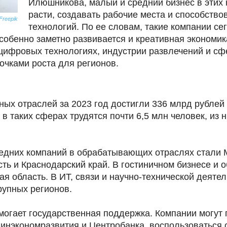
Илюшникова, малый и средний бизнес в этих
расти, создавать рабочие места и способств
Freepik
технологий. По ее словам, такие компании се
обенно заметно развивается и креативная экономика
 цифровых технологиях, индустрии развлечений и сф
очками роста для регионов.
ных отраслей за 2023 год достигли 336 млрд рублей
 в таких сферах трудятся почти 6,5 млн человек, из
едних компаний в обрабатывающих отраслях стали М
ть и Краснодарский край. В гостиничном бизнесе и 
я область. В ИТ, связи и научно-технической деяте
рупных регионов.
могает государственная поддержка. Компании могут
инэкономразвития и Центробанка, воспользоваться 