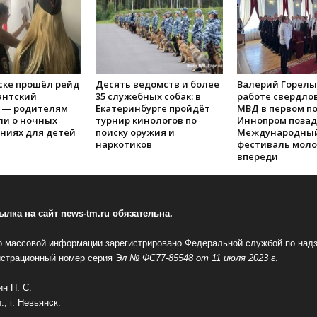
ске прошёл рейд
Десять ведомств и более
Валерий Горелы
антский
35 служебных собак: в
работе свердлов
 — родителям
Екатеринбурге пройдёт
МВД в первом по
и о ночных
турнир кинологов по
Иннопром позад
ниях для детей
поиску оружия и
Международны
наркотиков
фестиваль мол
впереди
лка на сайт news-tm.ru обязательна.
 массовой информации зарегистрировано Федеральной службой по надз
истрационный номер серия Э
л № ФС77-85548 от 11 июля 2023 г
.
н Н. С.
, г. Невьянск.