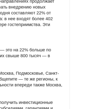
 направлениях продолжает
овать внедрению новых
годня составляют 22% от
: в нее входят более 402
ере гостеприимства. Эти
 — это на 22% больше по
 них свыше 800 тысяч — в
осква, Подмосковье, Санкт-
общепите — те же регионы, к
льности впереди также Москва,
 получить инвестиционные
субсидиями, гарантиями и