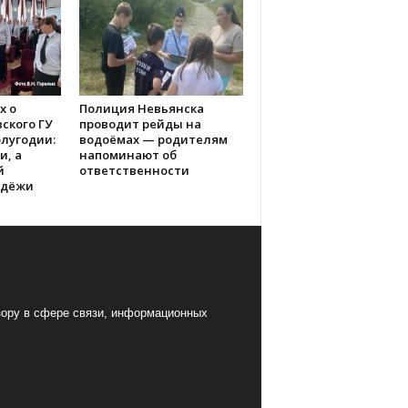
х о
Полиция Невьянска
ского ГУ
проводит рейды на
лугодии:
водоёмах — родителям
и, а
напоминают об
й
ответственности
одёжи
ору в сфере связи, информационных