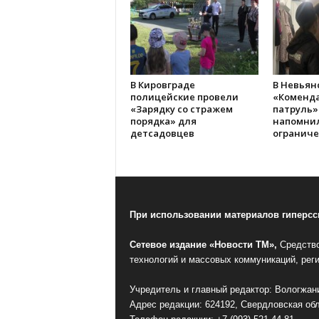
В Кировграде
В Невьян
полицейские провели
«Коменд
«Зарядку со стражем
патруль»
порядка» для
напомнил
детсадовцев
ограниче
При использовании материалов гиперссы
Сетевое издание «Новости ТМ»,
Средство
технологий и массовых коммуникаций, рег
Учредитель и главный редактор: Вологжани
Адрес редакции: 624192, Свердловская обл.