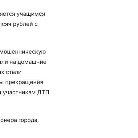
ляется учащимся
ысяч рублей с
и мошенническую
или на домашние
х стали
бы прекращения
и участникам ДТП
онера города,