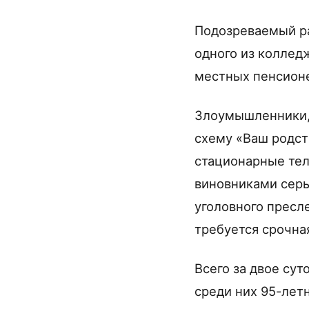
Подозреваемый ра
одного из колледж
местных пенсион
Злоумышленники,
схему «Ваш родст
стационарные тел
виновниками серь
уголовного пресл
требуется срочна
Всего за двое сут
среди них 95-лет