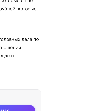
 которые он не
 рублей, которые
головных дела по
отношении
езде и
MAX