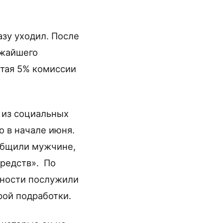
азу уходил. После
ижайшего
итая 5% комиссии
 из социальных
о в начале июня.
общили мужчине,
средств». По
ьности послужили
ой подработки.