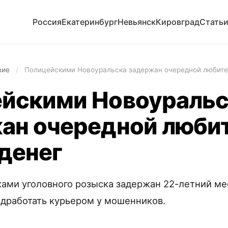
Россия
Екатеринбург
Невьянск
Кировград
Стать
вие
/
Полицейскими Новоуральска задержан очередной любител
йскими Новоуральс
ан очередной люби
 денег
ками уголовного розыска задержан 22-летний ме
дработать курьером у мошенников.