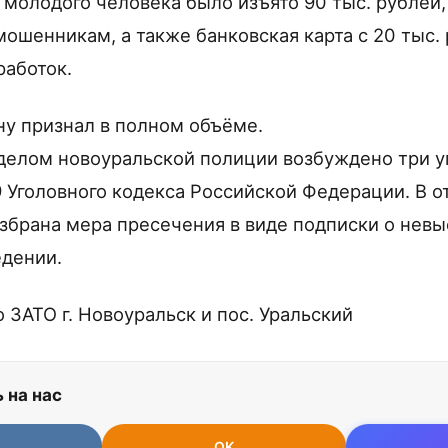
 молодого человека было изъято 90 тыс. рублей,
мошенникам, а также банковская карта с 20 тыс.
работок.
у признал в полном объёме.
елом новоуральской полиции возбуждено три у
59 Уголовного кодекса Российской Федерации. В 
збрана мера пресечения в виде подписки о невы
дении.
 ЗАТО г. Новоуральск и пос. Уральский
 на нас
OK