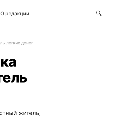
🔍
и
О редакции
ь легких денег
ка
тель
стный житель,