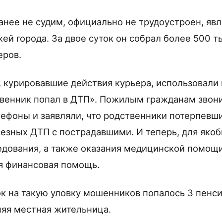
нее не судим, официально не трудоустроен, яв
ей города. За двое суток он собрал более 500 т
еров.
 курировавшие действия курьера, использовал
венник попал в ДТП». Пожилым гражданам звон
ефоны и заявляли, что родственники потерпевши
езных ДТП с пострадавшими. И теперь, для яко
едования, а также оказания медицинской помощ
я финансовая помощь.
ок на такую уловку мошенников попалось 3 пенси
няя местная жительница.