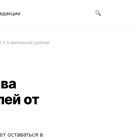
🔍
редакции
т 5,5 миллионов рублей
ова
лей от
т оставаться в