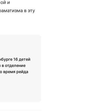
ной и
раматизма в эту
нбурге 16 детей
 в отделение
о время рейда