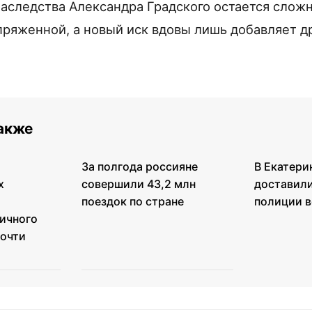
наследства Александра Градского остается слож
ряженной, а новый иск вдовы лишь добавляет д
также
За полгода россияне
В Екатери
х
совершили 43,2 млн
доставили
поездок по стране
полиции в
ичного
почти