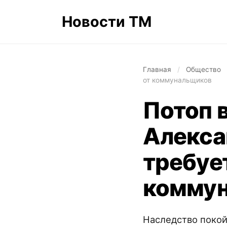
Новости ТМ
Главная
/
Общество
от коммунальщиков
Потоп 
Алекса
требуе
комму
Наследство покой