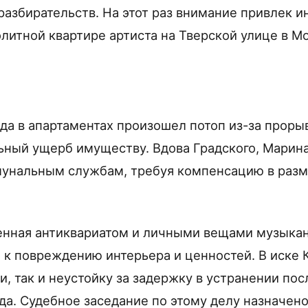
разбирательств. На этот раз внимание привлек и
литной квартире артиста на Тверской улице в М
да в апартаментах произошел потоп из-за прорыв
ьный ущерб имуществу. Вдова Градского, Марин
мунальным службам, требуя компенсацию в разм
енная антиквариатом и личными вещами музыкант
о к повреждению интерьера и ценностей. В иске 
, так и неустойку за задержку в устранении пос
да. Судебное заседание по этому делу назначено