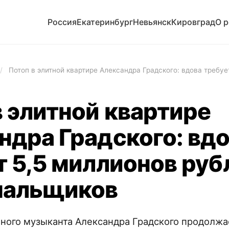
Россия
Екатеринбург
Невьянск
Кировград
О 
/
Потоп в элитной квартире Александра Градского: вдова требуе
в элитной квартире
ндра Градского: вд
т 5,5 миллионов руб
нальщиков
ного музыканта Александра Градского продолжае