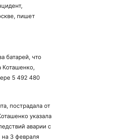
нцидент,
оскве, пишет
а батарей, что
а Коташенко,
ере 5 492 480
а, пострадала от
Коташенко указала
ледствий аварии с
 на 3 февраля