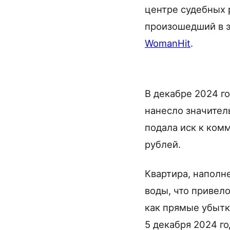
центре судебных 
произошедший в э
WomanHit
.
В декабре 2024 го
нанесло значител
подала иск к ком
рублей.
Квартира, наполн
воды, что привел
как прямые убытки
5 декабря 2024 го