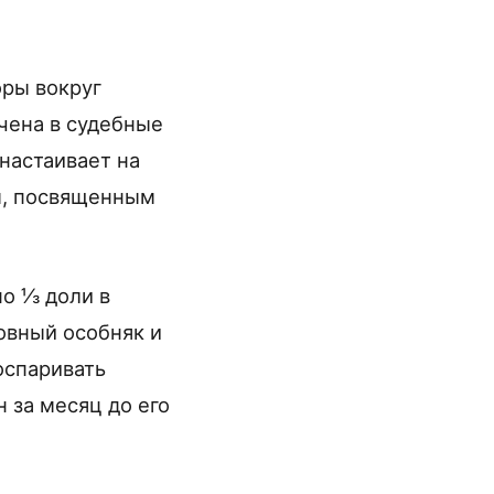
оры вокруг
ечена в судебные
настаивает на
ом, посвященным
по ⅓ доли в
вный особняк и
оспаривать
 за месяц до его