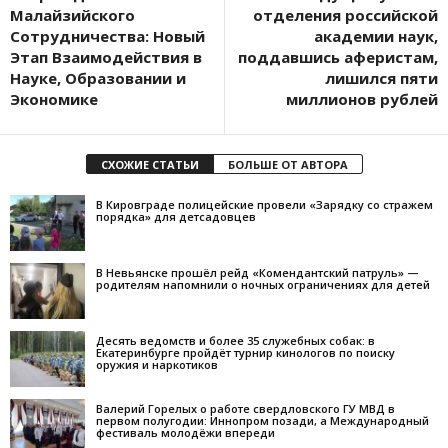
Малайзийского
отделения российской
Сотрудничества: Новый
академии наук,
Этап Взаимодействия в
поддавшись аферистам,
Науке, Образовании и
лишился пяти
Экономике
миллионов рублей
СХОЖИЕ СТАТЬИ
БОЛЬШЕ ОТ АВТОРА
В Кировграде полицейские провели «Зарядку со стражем
порядка» для детсадовцев
В Невьянске прошёл рейд «Комендантский патруль» —
родителям напомнили о ночных ограничениях для детей
Десять ведомств и более 35 служебных собак: в
Екатеринбурге пройдёт турнир кинологов по поиску
оружия и наркотиков
Валерий Горелых о работе свердловского ГУ МВД в
первом полугодии: Иннопром позади, а Международный
фестиваль молодёжи впереди