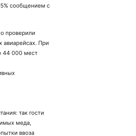
 15% сообщением с
но проверили
 авиарейсах. При
е 44 000 мест
ивных
ания: так гости
зимых меда,
опытки ввоза