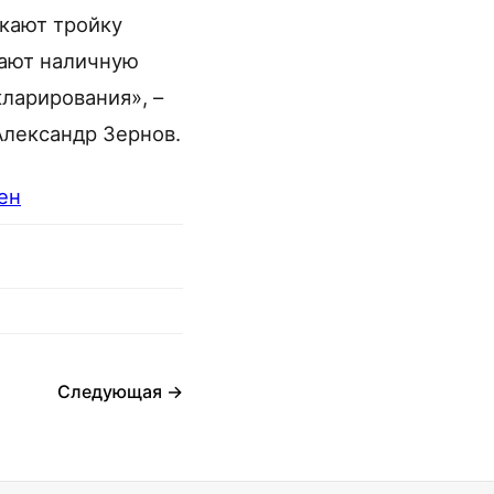
ыкают тройку
щают наличную
ларирования», –
Александр Зернов.
ен
Следующая →