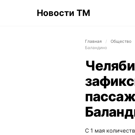
Новости ТМ
Главная
/
Общество
Баландино
Челяби
зафикс
пассаж
Баланд
С 1 мая количест