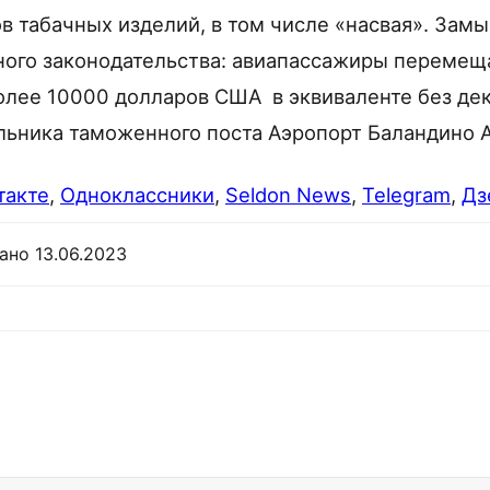
в табачных изделий, в том числе «насвая». Зам
ного законодательства: авиапассажиры переме
олее 10000 долларов США в эквиваленте без дек
альника таможенного поста Аэропорт Баландино 
такте
,
Одноклассники
,
Seldon News
,
Telegram
,
Дз
ано 13.06.2023