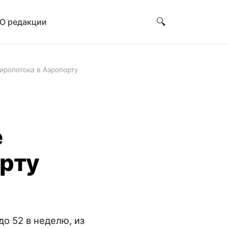
🔍
О редакции
иропотока в Аэропорту
е
орту
о 52 в неделю, из