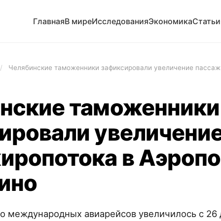
Главная
В мире
Исследования
Экономика
Статьи
/
Челябинские таможенники зафиксировали увеличение пассаж
нские таможенники
ировали увеличени
иропотока в Аэроп
ино
во международных авиарейсов увеличилось с 26 д