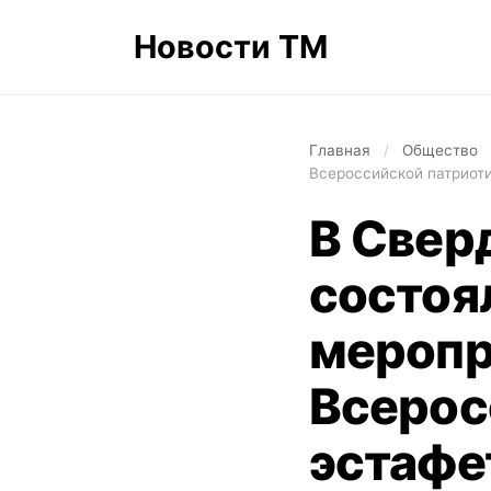
Новости ТМ
Главная
/
Общество
Всероссийской патриоти
В Свер
состоя
меропр
Всерос
эстафе