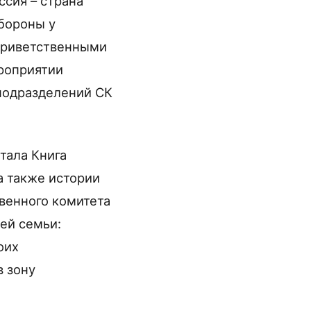
ссия – страна
Обороны у
 приветственными
ероприятии
 подразделений СК
тала Книга
а также истории
венного комитета
ей семьи:
оих
в зону