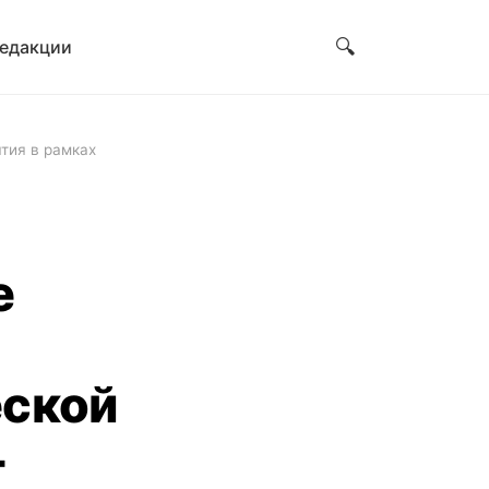
🔍
редакции
тия в рамках
е
еской
–