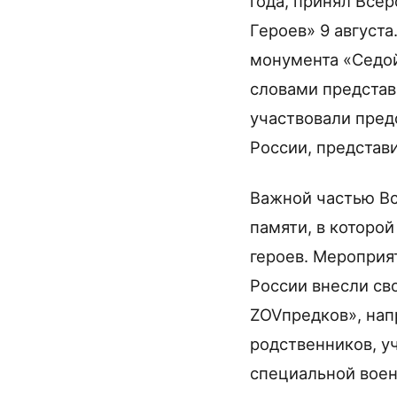
года, принял Все
Героев» 9 август
монумента «Седой
словами представ
участвовали пред
России, представ
Важной частью Вс
памяти, в которой
героев. Мероприя
России внесли св
ZOVпредков», нап
родственников, у
специальной воен