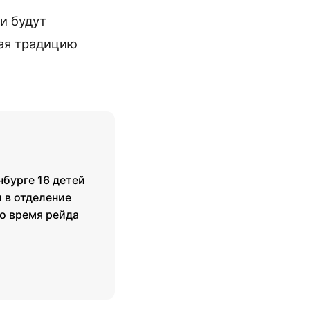
и будут
жая традицию
нбурге 16 детей
 в отделение
о время рейда