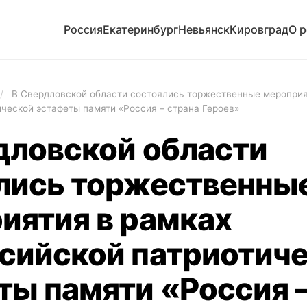
Россия
Екатеринбург
Невьянск
Кировград
О 
/
В Свердловской области состоялись торжественные мероприя
ческой эстафеты памяти «Россия – страна Героев»
дловской области
лись торжественны
иятия в рамках
сийской патриотич
ты памяти «Россия 